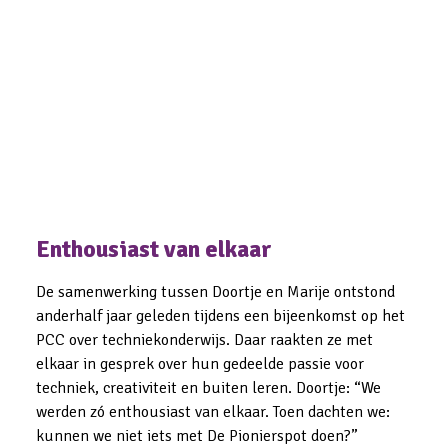
Met de vernieuwde aanpak 
Van idee naar impact
krijgen pioniers niet alleen een financiële bijdrage, 
maar ook hulp bij het uitwerken van hun plannen, het 
vinden van de juiste samenwerkingen en het vergroten 
van de impact op scholen.
Enthousiast van elkaar
De samenwerking tussen Doortje en Marije ontstond 
anderhalf jaar geleden tijdens een bijeenkomst op het 
PCC over techniekonderwijs. Daar raakten ze met 
elkaar in gesprek over hun gedeelde passie voor 
techniek, creativiteit en buiten leren. Doortje: “We 
werden zó enthousiast van elkaar. Toen dachten we: 
kunnen we niet iets met De Pionierspot doen?”