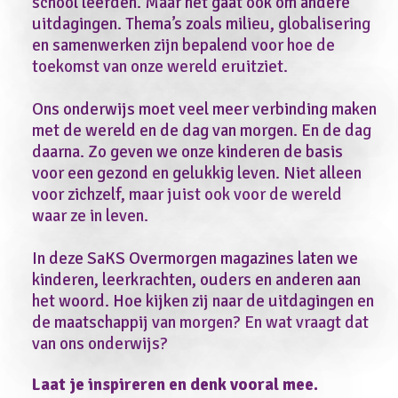
school leerden. Maar het gaat ook om andere 
uitdagingen. Thema’s zoals milieu, globalisering 
en samenwerken zijn bepalend voor hoe de 
toekomst van onze wereld eruitziet.

Ons onderwijs moet veel meer verbinding maken 
met de wereld en de dag van morgen. En de dag 
daarna. Zo geven we onze kinderen de basis 
voor een gezond en gelukkig leven. Niet alleen 
voor zichzelf, maar juist ook voor de wer
eld 
waar ze in leven.
In deze SaKS Overmorgen magazines laten we 
kinderen, leerkrachten, ouders en anderen aan 
het woord. Hoe kijken zij naar de uitdagingen en 
de maatschappij van morgen? En wat vraagt dat 
van ons onderwijs
? 

Laat je
 inspireren en denk 
voo
ral mee.